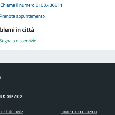
Chiama il numero 0163.436611
Prenota appuntamento
blemi in città
Segnala disservizio
a
E DI SERVIZIO
e stato civile
Imprese e commercio