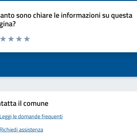
anto sono chiare le informazioni su questa
gina?
a da 1 a 5 stelle la pagina
ta 1 stelle su 5
Valuta 2 stelle su 5
Valuta 3 stelle su 5
Valuta 4 stelle su 5
Valuta 5 stelle su 5
tatta il comune
Leggi le domande frequenti
Richiedi assistenza