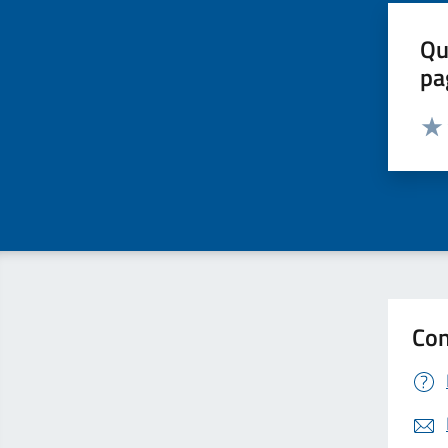
Qu
pa
Valut
Valu
Con