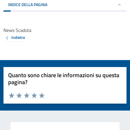
INDICE DELLA PAGINA
News Scaduta
Indietro
Quanto sono chiare le informazioni su questa
pagina?
Valuta da 1 a 5 stelle la pagina
Valuta 1 stelle su 5
Valuta 2 stelle su 5
Valuta 3 stelle su 5
Valuta 4 stelle su 5
Valuta 5 stelle su 5